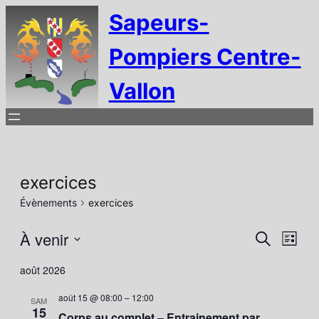
Sapeurs-
Pompiers Centre-
Vallon
exercices
Évènements
exercices
Reche
Nav
À venir
Recherche
Liste
de
Sélectionnez
et
août 2026
vue
une
naviga
Évè
date.
août 15 @ 08:00
–
12:00
SAM
15
Corps au complet – Entrainement par