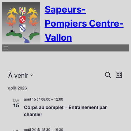
Sapeurs-
Pompiers Centre-
Vallon
Reche
Nav
À venir
Recherche
Liste
de
Sélectionnez
et
août 2026
vue
une
naviga
Évè
date.
août 15 @ 08:00
–
12:00
SAM
15
de
Corps au complet – Entrainement par
chantier
vues
Évène
août 24 @ 18:30
–
19:30
LUN