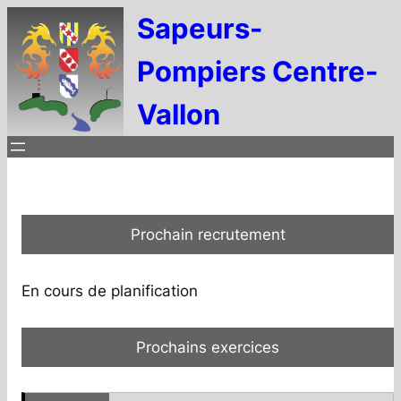
Aller
Sapeurs-
au
Pompiers Centre-
contenu
Vallon
Prochain recrutement
En cours de planification
Prochains exercices